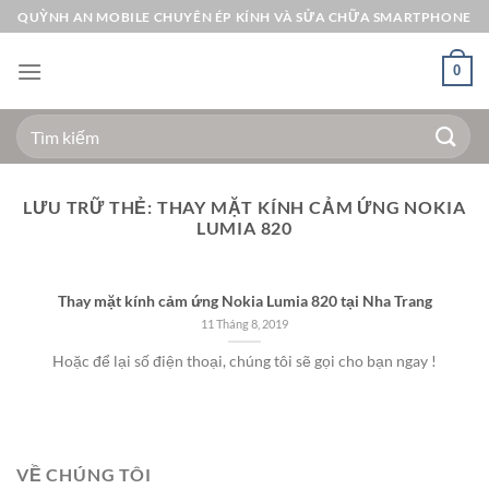
Bỏ
QUỲNH AN MOBILE CHUYÊN ÉP KÍNH VÀ SỬA CHỮA SMARTPHONE
qua
nội
0
dung
Tìm
kiếm:
LƯU TRỮ THẺ:
THAY MẶT KÍNH CẢM ỨNG NOKIA
LUMIA 820
Thay mặt kính cảm ứng Nokia Lumia 820 tại Nha Trang
11 Tháng 8, 2019
Hoặc để lại số điện thoại, chúng tôi sẽ gọi cho bạn ngay !
VỀ CHÚNG TÔI