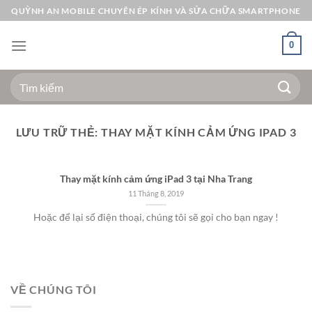
Bỏ
QUỲNH AN MOBILE CHUYÊN ÉP KÍNH VÀ SỬA CHỮA SMARTPHONE
qua
nội
0
dung
Tìm
kiếm:
LƯU TRỮ THẺ:
THAY MẶT KÍNH CẢM ỨNG IPAD 3
Thay mặt kính cảm ứng iPad 3 tại Nha Trang
11 Tháng 8, 2019
Hoặc để lại số điện thoại, chúng tôi sẽ gọi cho bạn ngay !
VỀ CHÚNG TÔI