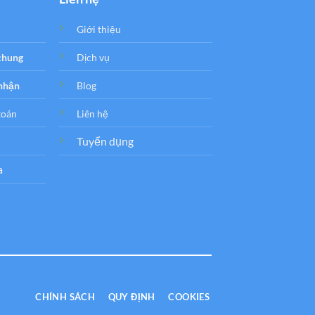
Giới thiệu
 chung
Dịch vụ
 nhận
Blog
toán
Liên hệ
Tuyển dụng
a
CHÍNH SÁCH
QUY ĐỊNH
COOKIES