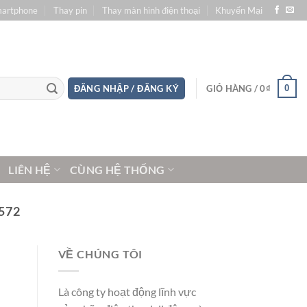
martphone
Thay pin
Thay màn hình điện thoại
Khuyến Mại
0
ĐĂNG NHẬP / ĐĂNG KÝ
GIỎ HÀNG /
0
₫
LIÊN HỆ
CÙNG HỆ THỐNG
572
VỀ CHÚNG TÔI
Là công ty hoạt động lĩnh vực