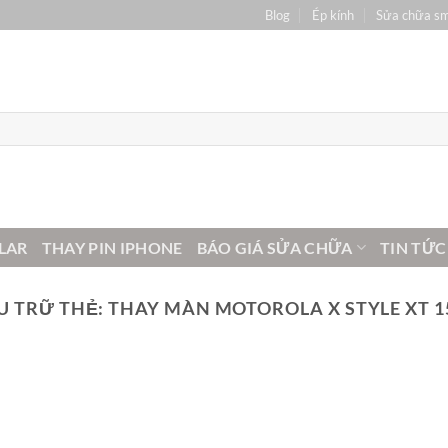
Blog
Ép kính
Sửa chữa s
LAR
THAY PIN IPHONE
BÁO GIÁ SỬA CHỮA
TIN TỨC
U TRỮ THẺ:
THAY MÀN MOTOROLA X STYLE XT 1