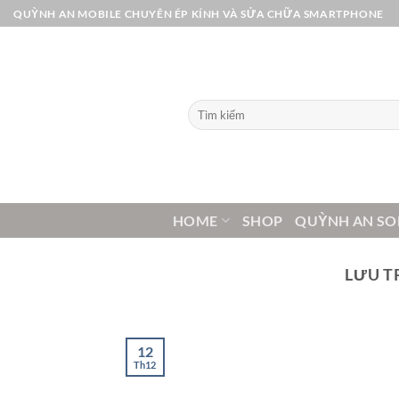
Bỏ
QUỲNH AN MOBILE CHUYÊN ÉP KÍNH VÀ SỬA CHỮA SMARTPHONE
qua
nội
dung
Tìm
kiếm:
HOME
SHOP
QUỲNH AN SO
LƯU T
12
Th12