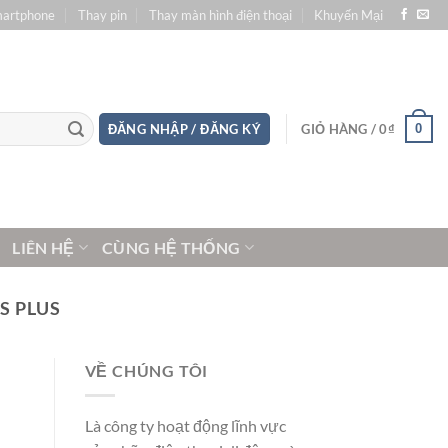
martphone
Thay pin
Thay màn hình điện thoại
Khuyến Mại
0
ĐĂNG NHẬP / ĐĂNG KÝ
GIỎ HÀNG /
0
₫
LIÊN HỆ
CÙNG HỆ THỐNG
S PLUS
VỀ CHÚNG TÔI
Là công ty hoạt động lĩnh vực