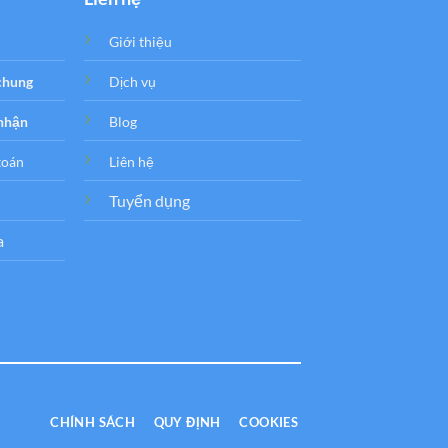
Giới thiệu
 chung
Dịch vụ
 nhận
Blog
toán
Liên hệ
Tuyển dụng
a
CHÍNH SÁCH
QUY ĐỊNH
COOKIES