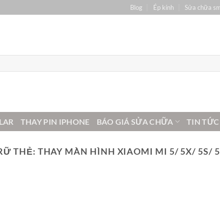
Blog
Ép kính
Sửa chữa s
LAR
THAY PIN IPHONE
BÁO GIÁ SỬA CHỮA
TIN TỨC
RỮ THẺ:
THAY MÀN HÌNH XIAOMI MI 5/ 5X/ 5S/ 5