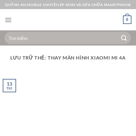
Bỏ
QUỲNH AN MOBILE CHUYÊN ÉP KÍNH VÀ SỬA CHỮA SMARTPHONE
qua
nội
0
dung
Tìm
kiếm:
LƯU TRỮ THẺ:
THAY MÀN HÌNH XIAOMI MI 4A
13
Th5