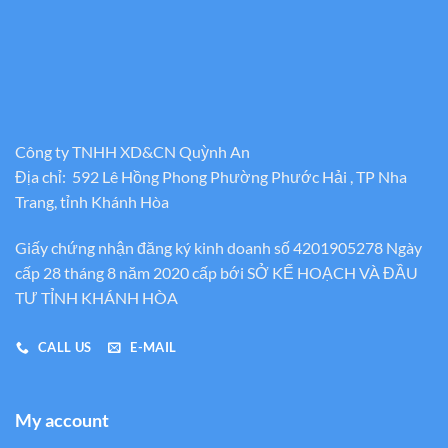
Công ty TNHH XD&CN Quỳnh An
Địa chỉ: 592 Lê Hồng Phong Phường Phước Hải , TP Nha
Trang, tỉnh Khánh Hòa
Giấy chứng nhận đăng ký kinh doanh số 4201905278 Ngày
cấp 28 tháng 8 năm 2020 cấp bới SỞ KẾ HOẠCH VÀ ĐẦU
TƯ TỈNH KHÁNH HÒA
CALL US
E-MAIL
My account