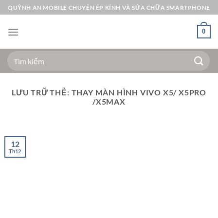
Bỏ
QUỲNH AN MOBILE CHUYÊN ÉP KÍNH VÀ SỬA CHỮA SMARTPHONE
qua
nội
0
dung
Tìm
kiếm:
LƯU TRỮ THẺ:
THAY MÀN HÌNH VIVO X5/ X5PRO
/X5MAX
12
Th12