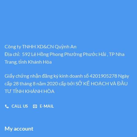
Công ty TNHH XD&CN Quỳnh An
Địa chỉ: 592 Lê Hồng Phong Phường Phước Hải , TP Nha
Trang, tỉnh Khánh Hòa
Giấy chứng nhận đăng ký kinh doanh số 4201905278 Ngày
cấp 28 tháng 8 năm 2020 cấp bới SỞ KẾ HOẠCH VÀ ĐẦU
TƯ TỈNH KHÁNH HÒA
CALL US
E-MAIL
My account