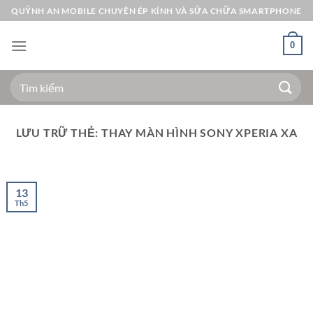
Bỏ
QUỲNH AN MOBILE CHUYÊN ÉP KÍNH VÀ SỬA CHỮA SMARTPHONE
qua
nội
0
dung
Tìm
kiếm:
LƯU TRỮ THẺ:
THAY MÀN HÌNH SONY XPERIA XA
13
Th5