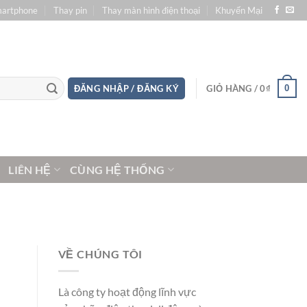
martphone
Thay pin
Thay màn hình điện thoại
Khuyến Mại
0
ĐĂNG NHẬP / ĐĂNG KÝ
GIỎ HÀNG /
0
₫
LIÊN HỆ
CÙNG HỆ THỐNG
VỀ CHÚNG TÔI
Là công ty hoạt động lĩnh vực