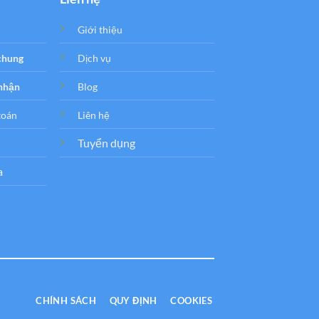
Giới thiệu
 chung
Dịch vụ
 nhận
Blog
toán
Liên hệ
Tuyển dụng
a
CHÍNH SÁCH
QUY ĐỊNH
COOKIES