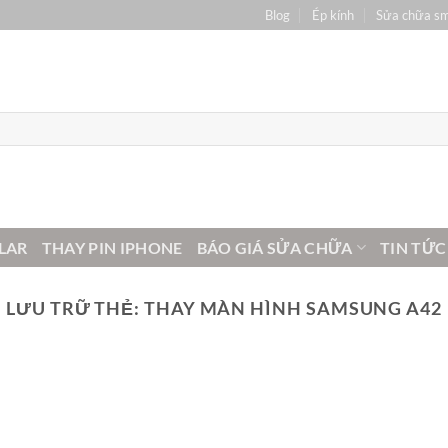
Blog
Ép kính
Sửa chữa s
LAR
THAY PIN IPHONE
BÁO GIÁ SỬA CHỮA
TIN TỨC
LƯU TRỮ THẺ:
THAY MÀN HÌNH SAMSUNG A42