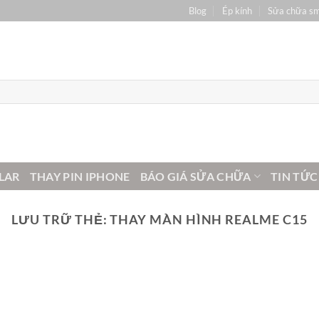
Blog
Ép kính
Sửa chữa s
LAR
THAY PIN IPHONE
BÁO GIÁ SỬA CHỮA
TIN TỨC
LƯU TRỮ THẺ:
THAY MÀN HÌNH REALME C15