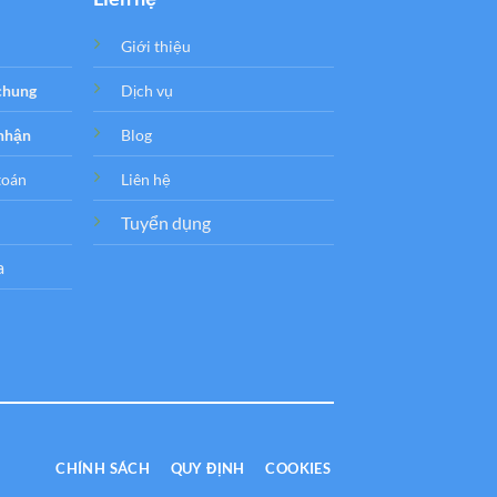
Giới thiệu
 chung
Dịch vụ
 nhận
Blog
toán
Liên hệ
Tuyển dụng
a
CHÍNH SÁCH
QUY ĐỊNH
COOKIES