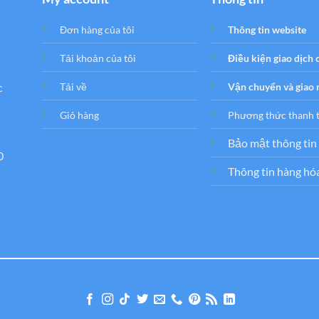
Đơn hàng của tôi
Thông tin website
Tải khoản của tôi
Điều kiện giao dịch
c
Tải về
Vận chuyển và giao
Giỏ hàng
Phương thức thanh 
Bảo mật thông tin
0
Thông tin hàng hó