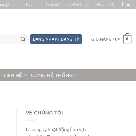
martphone
Thay pin
Thay màn hình điện thoại
Khuyến Mại
0
ĐĂNG NHẬP / ĐĂNG KÝ
GIỎ HÀNG /
0
₫
LIÊN HỆ
CÙNG HỆ THỐNG
VỀ CHÚNG TÔI
Là công ty hoạt động lĩnh vực