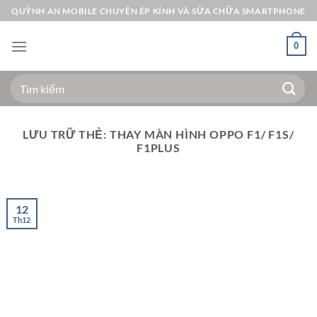
Bỏ
QUỲNH AN MOBILE CHUYÊN ÉP KÍNH VÀ SỬA CHỮA SMARTPHONE
qua
nội
0
dung
Tìm
kiếm:
LƯU TRỮ THẺ:
THAY MÀN HÌNH OPPO F1/ F1S/
F1PLUS
12
Th12