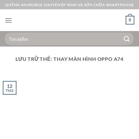
Bỏ
QUỲNH AN MOBILE CHUYÊN ÉP KÍNH VÀ SỬA CHỮA SMARTPHONE
qua
nội
0
dung
Tìm
kiếm:
LƯU TRỮ THẺ:
THAY MÀN HÌNH OPPO A74
12
Th12