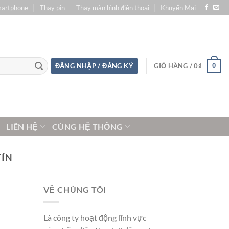
martphone
Thay pin
Thay màn hình điện thoại
Khuyến Mại
0
ĐĂNG NHẬP / ĐĂNG KÝ
GIỎ HÀNG /
0
₫
LIÊN HỆ
CÙNG HỆ THỐNG
TÍN
VỀ CHÚNG TÔI
Là công ty hoạt động lĩnh vực