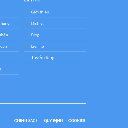
Giới thiệu
 chung
Dịch vụ
 nhận
Blog
toán
Liên hệ
Tuyển dụng
a
CHÍNH SÁCH
QUY ĐỊNH
COOKIES