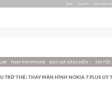
Blog
Ép kính
Sửa chữa s
LAR
THAY PIN IPHONE
BÁO GIÁ SỬA CHỮA
TIN TỨC
U TRỮ THẺ:
THAY MÀN HÌNH NOKIA 7 PLUS UY 