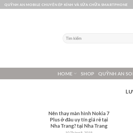
Bỏ
QUỲNH AN MOBILE CHUYÊN ÉP KÍNH VÀ SỬA CHỮA SMARTPHONE
qua
nội
dung
Tìm
kiếm:
HOME
SHOP
QUỲNH AN SO
LƯ
Nên thay màn hình Nokia 7
Plus ở đâu uy tín giá rẻ tại
Nha Trang? tại Nha Trang
10 Tháng 8, 2019