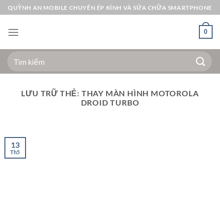
Bỏ
QUỲNH AN MOBILE CHUYÊN ÉP KÍNH VÀ SỬA CHỮA SMARTPHONE
qua
nội
0
dung
Tìm
kiếm:
LƯU TRỮ THẺ:
THAY MÀN HÌNH MOTOROLA
DROID TURBO
13
Th5