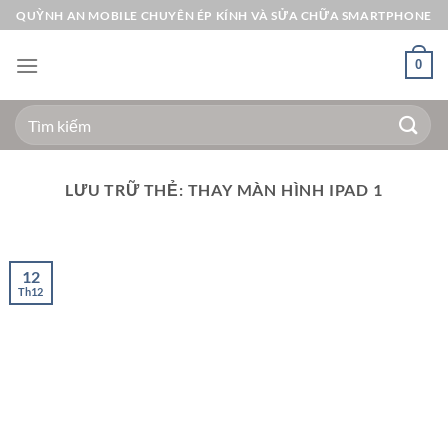
Bỏ
QUỲNH AN MOBILE CHUYÊN ÉP KÍNH VÀ SỬA CHỮA SMARTPHONE
qua
nội
0
dung
Tìm
kiếm:
LƯU TRỮ THẺ:
THAY MÀN HÌNH IPAD 1
12
Th12