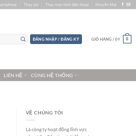
martphone
Thay pin
Thay màn hình điện thoại
Khuyến Mại
0
ĐĂNG NHẬP / ĐĂNG KÝ
GIỎ HÀNG /
0
₫
LIÊN HỆ
CÙNG HỆ THỐNG
VỀ CHÚNG TÔI
Là công ty hoạt động lĩnh vực