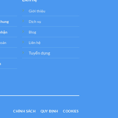
Giới thiệu
 chung
Dịch vụ
 nhận
Blog
toán
Liên hệ
Tuyển dụng
a
CHÍNH SÁCH
QUY ĐỊNH
COOKIES