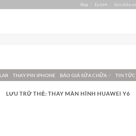
Blog
Ép kính
Sửa chữa s
LAR
THAY PIN IPHONE
BÁO GIÁ SỬA CHỮA
TIN TỨC
LƯU TRỮ THẺ:
THAY MÀN HÌNH HUAWEI Y6