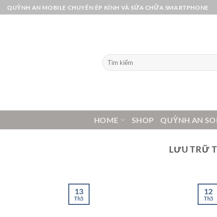
Bỏ
QUỲNH AN MOBILE CHUYÊN ÉP KÍNH VÀ SỬA CHỮA SMARTPHONE
qua
nội
dung
Tìm
kiếm:
HOME
SHOP
QUỲNH AN SO
LƯU TRỮ 
13
12
Th5
Th5