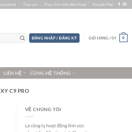
martphone
Thay pin
Thay màn hình điện thoại
Khuyến Mại
0
ĐĂNG NHẬP / ĐĂNG KÝ
GIỎ HÀNG /
0
₫
LIÊN HỆ
CÙNG HỆ THỐNG
XY C9 PRO
VỀ CHÚNG TÔI
Là công ty hoạt động lĩnh vực