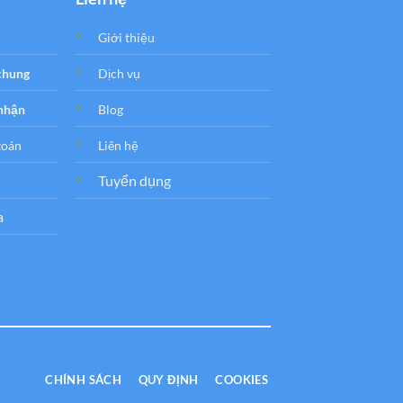
Giới thiệu
 chung
Dịch vụ
 nhận
Blog
toán
Liên hệ
Tuyển dụng
a
CHÍNH SÁCH
QUY ĐỊNH
COOKIES