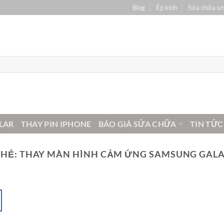
Blog
Ép kính
Sửa chữa s
LAR
THAY PIN IPHONE
BÁO GIÁ SỬA CHỮA
TIN TỨC
THẺ:
THAY MÀN HÌNH CẢM ỨNG SAMSUNG GALA