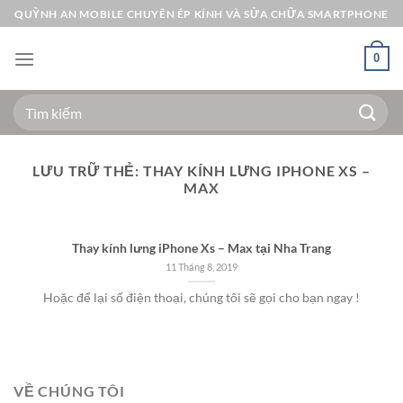
Bỏ
QUỲNH AN MOBILE CHUYÊN ÉP KÍNH VÀ SỬA CHỮA SMARTPHONE
qua
nội
0
dung
Tìm
kiếm:
LƯU TRỮ THẺ:
THAY KÍNH LƯNG IPHONE XS –
MAX
Thay kính lưng iPhone Xs – Max tại Nha Trang
11 Tháng 8, 2019
Hoặc để lại số điện thoại, chúng tôi sẽ gọi cho bạn ngay !
VỀ CHÚNG TÔI