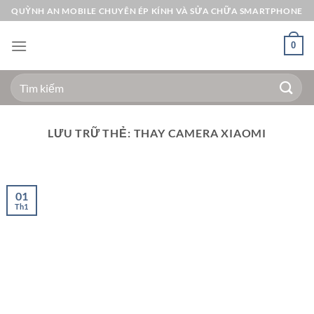
Bỏ
QUỲNH AN MOBILE CHUYÊN ÉP KÍNH VÀ SỬA CHỮA SMARTPHONE
qua
nội
0
dung
Tìm
kiếm:
LƯU TRỮ THẺ:
THAY CAMERA XIAOMI
01
Th1