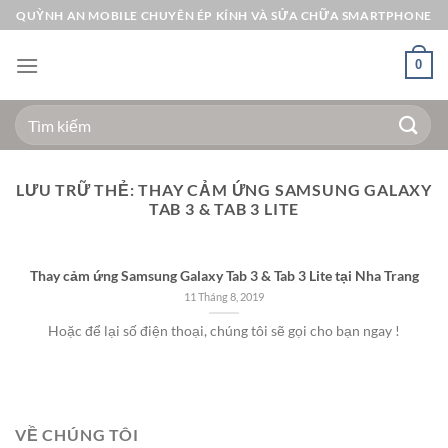
Bỏ
QUỲNH AN MOBILE CHUYÊN ÉP KÍNH VÀ SỬA CHỮA SMARTPHONE
qua
nội
0
dung
Tìm
kiếm:
LƯU TRỮ THẺ:
THAY CẢM ỨNG SAMSUNG GALAXY
TAB 3 & TAB 3 LITE
Thay cảm ứng Samsung Galaxy Tab 3 & Tab 3 Lite tại Nha Trang
11 Tháng 8, 2019
Hoặc để lại số điện thoại, chúng tôi sẽ gọi cho bạn ngay !
VỀ CHÚNG TÔI