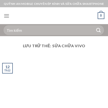
Bỏ
QUỲNH AN MOBILE CHUYÊN ÉP KÍNH VÀ SỬA CHỮA SMARTPHONE
qua
nội
0
dung
Tìm
kiếm:
LƯU TRỮ THẺ:
SỬA CHỮA VIVO
12
Th12