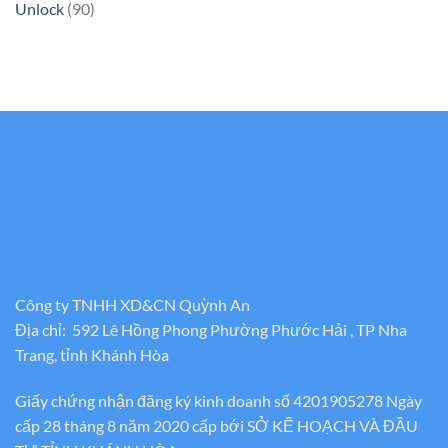
Unlock
(90)
Công ty TNHH XD&CN Quỳnh An
Địa chỉ: 592 Lê Hồng Phong Phường Phước Hải , TP Nha
Trang, tỉnh Khánh Hòa
Giấy chứng nhận đăng ký kinh doanh số 4201905278 Ngày
cấp 28 tháng 8 năm 2020 cấp bới SỞ KẾ HOẠCH VÀ ĐẦU