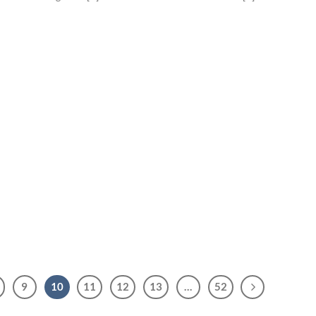
9
10
11
12
13
…
52