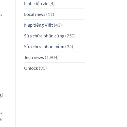
Linh kiện zin
(4)
Local news
(11)
ay
Nạp tiếng Việt
(43)
Sửa chữa phần cứng
(250)
Sửa chữa phần mềm
(34)
Tech news
(1.904)
Unlock
(90)
ại
ay
s/