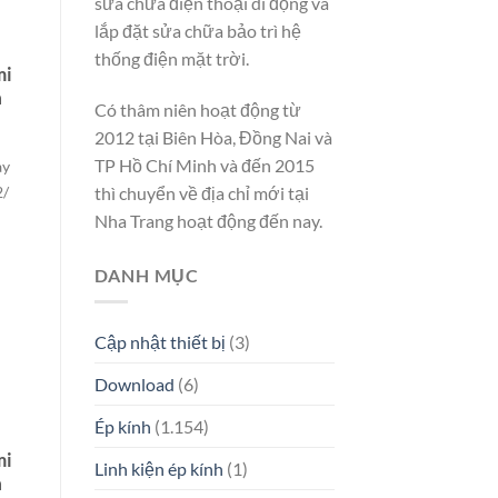
sửa chữa điện thoại di động và
lắp đặt sửa chữa bảo trì hệ
thống điện mặt trời.
mi
a
Có thâm niên hoạt động từ
2012 tại Biên Hòa, Đồng Nai và
TP Hồ Chí Minh và đến 2015
ay
thì chuyển về địa chỉ mới tại
2/
Nha Trang hoạt động đến nay.
DANH MỤC
Cập nhật thiết bị
(3)
Download
(6)
Ép kính
(1.154)
mi
Linh kiện ép kính
(1)
a