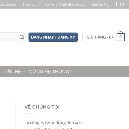
martphone
Thay pin
Thay màn hình điện thoại
Khuyến Mại
0
ĐĂNG NHẬP / ĐĂNG KÝ
GIỎ HÀNG /
0
₫
LIÊN HỆ
CÙNG HỆ THỐNG
VỀ CHÚNG TÔI
Là công ty hoạt động lĩnh vực