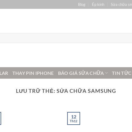
Blog
Ép kính
Sửa chữa s
LAR
THAY PIN IPHONE
BÁO GIÁ SỬA CHỮA
TIN TỨC
LƯU TRỮ THẺ:
SỬA CHỮA SAMSUNG
12
Th12