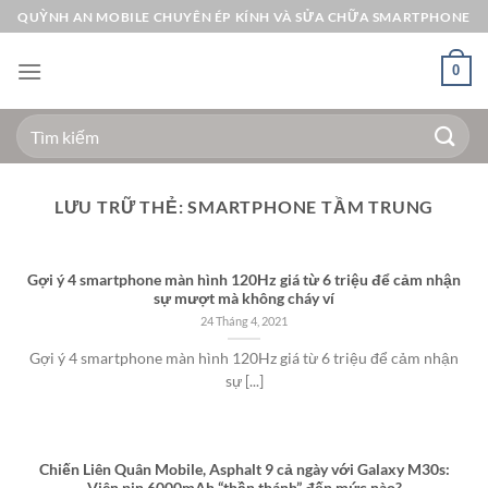
Bỏ
QUỲNH AN MOBILE CHUYÊN ÉP KÍNH VÀ SỬA CHỮA SMARTPHONE
qua
nội
0
dung
Tìm
kiếm:
LƯU TRỮ THẺ:
SMARTPHONE TẦM TRUNG
Gợi ý 4 smartphone màn hình 120Hz giá từ 6 triệu để cảm nhận
sự mượt mà không cháy ví
24 Tháng 4, 2021
Gợi ý 4 smartphone màn hình 120Hz giá từ 6 triệu để cảm nhận
sự [...]
Chiến Liên Quân Mobile, Asphalt 9 cả ngày với Galaxy M30s: