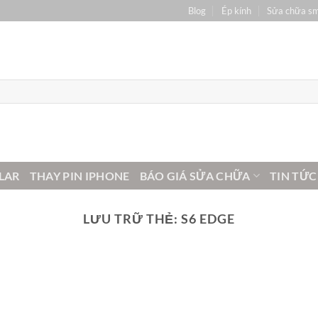
Blog
Ép kính
Sửa chữa s
LAR
THAY PIN IPHONE
BÁO GIÁ SỬA CHỮA
TIN TỨC
LƯU TRỮ THẺ:
S6 EDGE