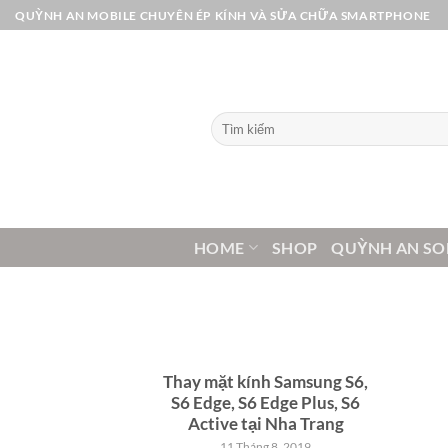
Bỏ
QUỲNH AN MOBILE CHUYÊN ÉP KÍNH VÀ SỬA CHỮA SMARTPHONE
qua
nội
dung
Tìm
kiếm:
HOME
SHOP
QUỲNH AN SO
Thay mặt kính Samsung S6,
S6 Edge, S6 Edge Plus, S6
Active tại Nha Trang
11 Tháng 8, 2019