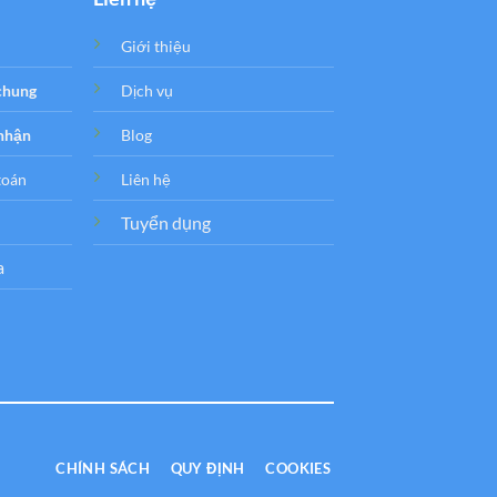
Giới thiệu
 chung
Dịch vụ
 nhận
Blog
toán
Liên hệ
Tuyển dụng
a
CHÍNH SÁCH
QUY ĐỊNH
COOKIES