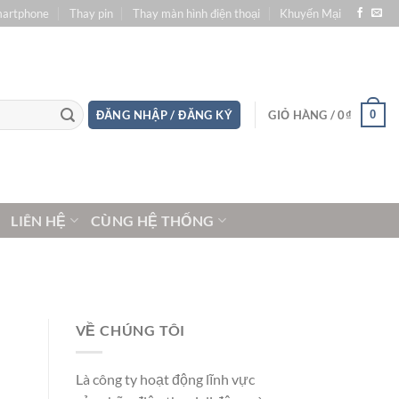
martphone
Thay pin
Thay màn hình điện thoại
Khuyến Mại
0
ĐĂNG NHẬP / ĐĂNG KÝ
GIỎ HÀNG /
0
₫
LIÊN HỆ
CÙNG HỆ THỐNG
VỀ CHÚNG TÔI
Là công ty hoạt động lĩnh vực