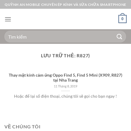
Bỏ
QUỲNH AN MOBILE CHUYÊN ÉP KÍNH VÀ SỬA CHỮA SMARTPHONE
qua
nội
0
dung
Tìm
kiếm:
LƯU TRỮ THẺ:
R827)
Thay mặt kính cảm ứng Oppo Find 5, Find 5 Mini (X909, R827)
tại Nha Trang
11 Tháng 8, 2019
Hoặc để lại số điện thoại, chúng tôi sẽ gọi cho bạn ngay !
VỀ CHÚNG TÔI