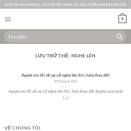
Bỏ
QUỲNH AN MOBILE CHUYÊN ÉP KÍNH VÀ SỬA CHỮA SMARTPHONE
qua
nội
0
dung
Tìm
kiếm:
LƯU TRỮ THẺ:
NGHE LÉN
Apple xin lỗi về sự cố nghe lén Siri, hứa thay đổi
29 Tháng 8, 2019
Apple xin lỗi về sự cố nghe lén Siri, hứa thay đổi Apple vừa phải
[...]
VỀ CHÚNG TÔI