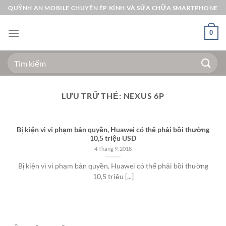
Bỏ
QUỲNH AN MOBILE CHUYÊN ÉP KÍNH VÀ SỬA CHỮA SMARTPHONE
qua
nội
0
dung
Tìm
kiếm:
LƯU TRỮ THẺ:
NEXUS 6P
Bị kiện vì vi phạm bản quyền, Huawei có thể phải bồi thường
10,5 triệu USD
4 Tháng 9, 2018
Bị kiện vì vi phạm bản quyền, Huawei có thể phải bồi thường
10,5 triệu [...]