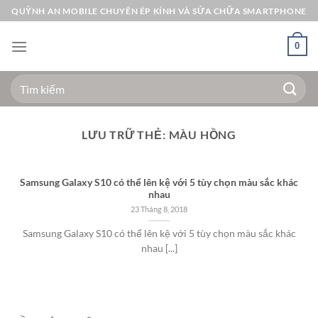
Bỏ
QUỲNH AN MOBILE CHUYÊN ÉP KÍNH VÀ SỬA CHỮA SMARTPHONE
qua
nội
0
dung
Tìm
kiếm:
LƯU TRỮ THẺ:
MÀU HỒNG
Samsung Galaxy S10 có thể lên kệ với 5 tùy chọn màu sắc khác
nhau
23 Tháng 8, 2018
Samsung Galaxy S10 có thể lên kệ với 5 tùy chọn màu sắc khác
nhau [...]