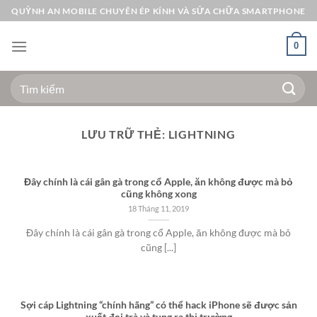
Bỏ
QUỲNH AN MOBILE CHUYÊN ÉP KÍNH VÀ SỬA CHỮA SMARTPHONE
qua
nội
0
dung
Tìm
kiếm:
LƯU TRỮ THẺ:
LIGHTNING
Đây chính là cái gân gà trong cổ Apple, ăn không được mà bỏ
cũng không xong
18 Tháng 11, 2019
Đây chính là cái gân gà trong cổ Apple, ăn không được mà bỏ
cũng [...]
Sợi cáp Lightning “chính hãng” có thể hack iPhone sẽ được sản