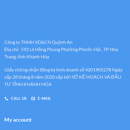
Công ty TNHH XD&CN Quỳnh An
Địa chỉ: 592 Lê Hồng Phong Phường Phước Hải , TP Nha
Trang, tỉnh Khánh Hòa
Giấy chứng nhận đăng ký kinh doanh số 4201905278 Ngày
cấp 28 tháng 8 năm 2020 cấp bới SỞ KẾ HOẠCH VÀ ĐẦU
TƯ TỈNH KHÁNH HÒA
CALL US
E-MAIL
My account