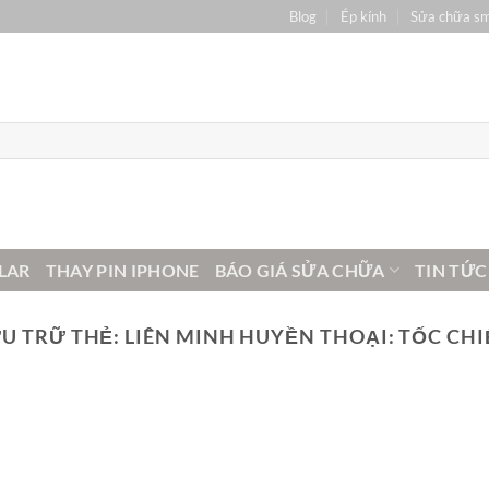
Blog
Ép kính
Sửa chữa s
LAR
THAY PIN IPHONE
BÁO GIÁ SỬA CHỮA
TIN TỨC
U TRỮ THẺ:
LIÊN MINH HUYỀN THOẠI: TỐC CH