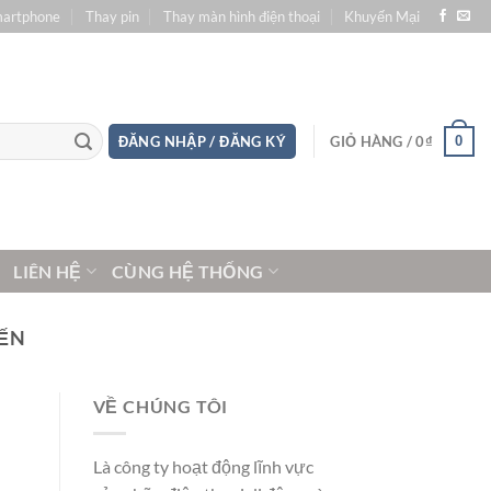
martphone
Thay pin
Thay màn hình điện thoại
Khuyến Mại
0
ĐĂNG NHẬP / ĐĂNG KÝ
GIỎ HÀNG /
0
₫
LIÊN HỆ
CÙNG HỆ THỐNG
IẾN
VỀ CHÚNG TÔI
Là công ty hoạt động lĩnh vực