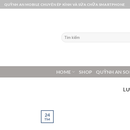
Bỏ
QUỲNH AN MOBILE CHUYÊN ÉP KÍNH VÀ SỬA CHỮA SMARTPHONE
qua
nội
dung
Tìm
kiếm:
HOME
SHOP
QUỲNH AN SO
LƯ
24
Th4