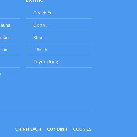
Giới thiệu
 chung
Dịch vụ
 nhận
Blog
toán
Liên hệ
Tuyển dụng
a
CHÍNH SÁCH
QUY ĐỊNH
COOKIES