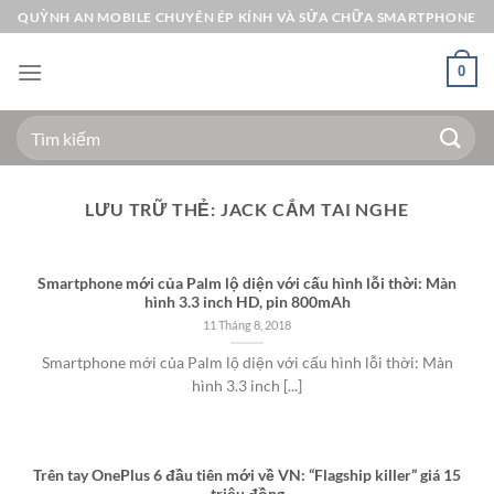
Bỏ
QUỲNH AN MOBILE CHUYÊN ÉP KÍNH VÀ SỬA CHỮA SMARTPHONE
qua
nội
0
dung
Tìm
kiếm:
LƯU TRỮ THẺ:
JACK CẮM TAI NGHE
Smartphone mới của Palm lộ diện với cấu hình lỗi thời: Màn
hình 3.3 inch HD, pin 800mAh
11 Tháng 8, 2018
Smartphone mới của Palm lộ diện với cấu hình lỗi thời: Màn
hình 3.3 inch [...]
Trên tay OnePlus 6 đầu tiên mới về VN: “Flagship killer” giá 15