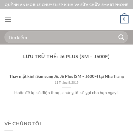
Bỏ
QUỲNH AN MOBILE CHUYÊN ÉP KÍNH VÀ SỬA CHỮA SMARTPHONE
qua
nội
0
dung
Tìm
kiếm:
LƯU TRỮ THẺ:
J6 PLUS (SM – J600F)
Thay mặt kính Samsung J6, J6 Plus (SM – J600F) tại Nha Trang
11 Tháng 8, 2019
Hoặc để lại số điện thoại, chúng tôi sẽ gọi cho bạn ngay !
VỀ CHÚNG TÔI