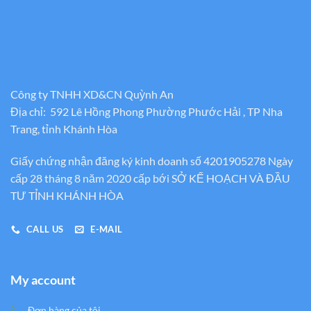
Công ty TNHH XD&CN Quỳnh An
Địa chỉ: 592 Lê Hồng Phong Phường Phước Hải , TP Nha
Trang, tỉnh Khánh Hòa
Giấy chứng nhận đăng ký kinh doanh số 4201905278 Ngày
cấp 28 tháng 8 năm 2020 cấp bới SỞ KẾ HOẠCH VÀ ĐẦU
TƯ TỈNH KHÁNH HÒA
CALL US
E-MAIL
My account
Đơn hàng của tôi