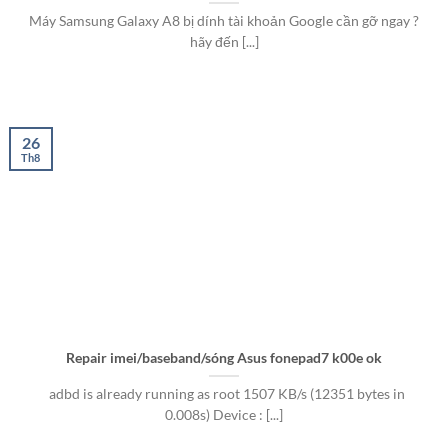
Máy Samsung Galaxy A8 bị dính tài khoản Google cần gỡ ngay ?
hãy đến [...]
26
Th8
Repair imei/baseband/sóng Asus fonepad7 k00e ok
adbd is already running as root 1507 KB/s (12351 bytes in
0.008s) Device : [...]