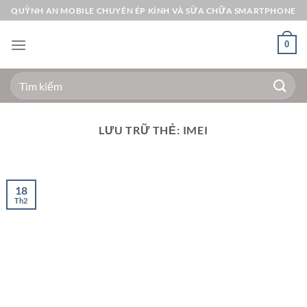
Bỏ
QUỲNH AN MOBILE CHUYÊN ÉP KÍNH VÀ SỬA CHỮA SMARTPHONE
qua
nội
0
dung
Tìm
kiếm:
LƯU TRỮ THẺ:
IMEI
18
Th2