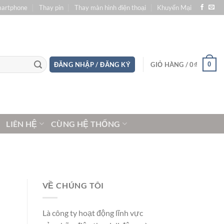
martphone
Thay pin
Thay màn hình điện thoại
Khuyến Mại
0
ĐĂNG NHẬP / ĐĂNG KÝ
GIỎ HÀNG /
0
₫
LIÊN HỆ
CÙNG HỆ THỐNG
VỀ CHÚNG TÔI
Là công ty hoạt động lĩnh vực