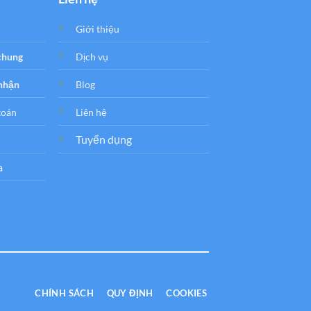
Giới thiệu
 chung
Dịch vụ
 nhận
Blog
toán
Liên hệ
Tuyển dụng
a
CHÍNH SÁCH
QUY ĐỊNH
COOKIES