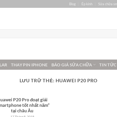
Blog
Ép kính
Sửa chữa s
LAR
THAY PIN IPHONE
BÁO GIÁ SỬA CHỮA
TIN TỨC
LƯU TRỮ THẺ:
HUAWEI P20 PRO
uawei P20 Pro đoạt giải
martphone tốt nhất năm”
tại châu Âu
17 Tháng 8, 2018