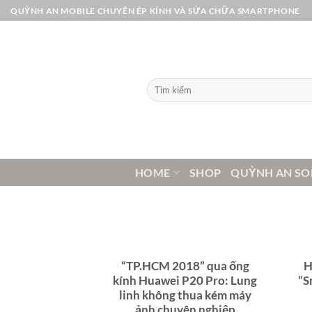
Bỏ
QUỲNH AN MOBILE CHUYÊN ÉP KÍNH VÀ SỬA CHỮA SMARTPHONE
qua
nội
dung
Tìm
kiếm:
HOME
SHOP
QUỲNH AN SO
“TP.HCM 2018” qua ống
H
kính Huawei P20 Pro: Lung
“S
linh không thua kém máy
ảnh chuyên nghiệp