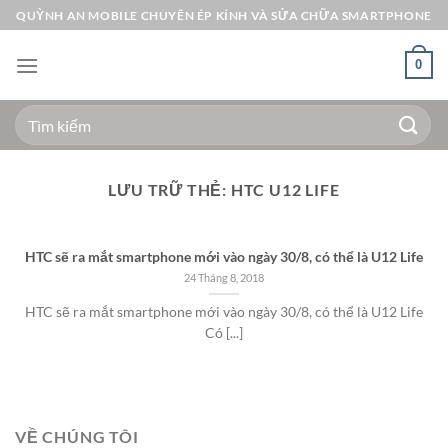
Bỏ
QUỲNH AN MOBILE CHUYÊN ÉP KÍNH VÀ SỬA CHỮA SMARTPHONE
qua
nội
0
dung
Tìm
kiếm:
LƯU TRỮ THẺ:
HTC U12 LIFE
HTC sẽ ra mắt smartphone mới vào ngày 30/8, có thể là U12 Life
24 Tháng 8, 2018
HTC sẽ ra mắt smartphone mới vào ngày 30/8, có thể là U12 Life
Có [...]
VỀ CHÚNG TÔI