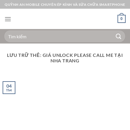
Bỏ
QUỲNH AN MOBILE CHUYÊN ÉP KÍNH VÀ SỬA CHỮA SMARTPHONE
qua
nội
0
dung
Tìm
kiếm:
LƯU TRỮ THẺ:
GIÁ UNLOCK PLEASE CALL ME TẠI
NHA TRANG
04
Th4