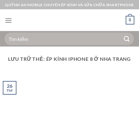
Bỏ
QUỲNH AN MOBILE CHUYÊN ÉP KÍNH VÀ SỬA CHỮA SMARTPHONE
qua
nội
0
dung
Tìm
kiếm:
LƯU TRỮ THẺ:
ÉP KÍNH IPHONE 8 Ở NHA TRANG
26
Th9