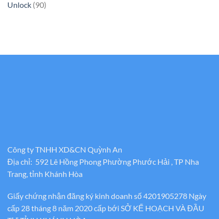
Unlock
(90)
Công ty TNHH XD&CN Quỳnh An
Địa chỉ: 592 Lê Hồng Phong Phường Phước Hải , TP Nha
Trang, tỉnh Khánh Hòa
Giấy chứng nhận đăng ký kinh doanh số 4201905278 Ngày
cấp 28 tháng 8 năm 2020 cấp bới SỞ KẾ HOẠCH VÀ ĐẦU