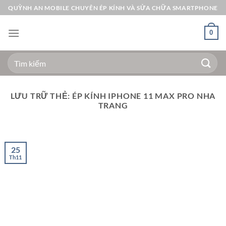
Bỏ
QUỲNH AN MOBILE CHUYÊN ÉP KÍNH VÀ SỬA CHỮA SMARTPHONE
qua
nội
0
dung
Tìm
kiếm:
LƯU TRỮ THẺ:
ÉP KÍNH IPHONE 11 MAX PRO NHA
TRANG
25
Th11