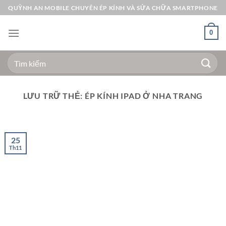
Bỏ
QUỲNH AN MOBILE CHUYÊN ÉP KÍNH VÀ SỬA CHỮA SMARTPHONE
qua
nội
0
dung
Tìm
kiếm:
LƯU TRỮ THẺ:
ÉP KÍNH IPAD Ở NHA TRANG
25
Th11