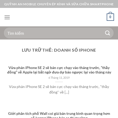
Bỏ
QUỲNH AN MOBILE CHUYÊN ÉP KÍNH VÀ SỬA CHỮA SMARTPHONE
qua
nội
0
dung
Tìm
kiếm:
LƯU TRỮ THẺ:
DOANH SỐ IPHONE
Vừa phán iPhone SE 2 sẽ bán cực chạy vào tháng trước, “thầy
đồng” về Apple lại bất ngờ đưa dự báo ngược lại vào tháng này
6 Tháng 11, 2019
Vừa phán iPhone SE 2 sẽ bán cực chạy vào tháng trước, "thầy
đồng" về [...]
Giới phân tích phố Wall coi giá bán trung bình quan trọng hơn