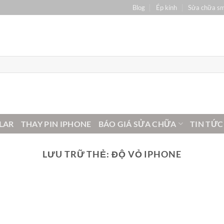
Blog
Ép kính
Sửa chữa s
LAR
THAY PIN IPHONE
BÁO GIÁ SỬA CHỮA
TIN TỨC
LƯU TRỮ THẺ:
ĐỘ VỎ IPHONE