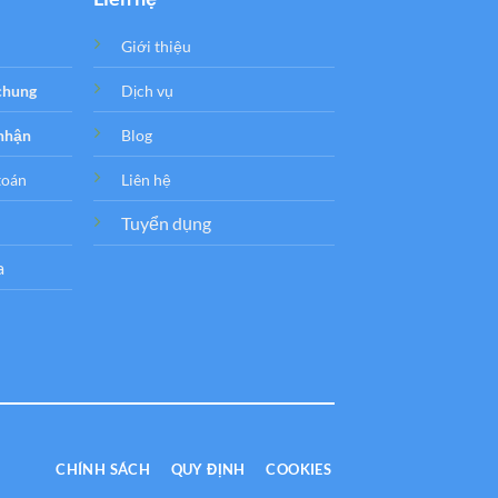
Giới thiệu
 chung
Dịch vụ
 nhận
Blog
toán
Liên hệ
Tuyển dụng
a
CHÍNH SÁCH
QUY ĐỊNH
COOKIES