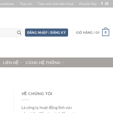
martphone
Thay pin
Thay màn hình điện thoại
Khuyến Mại
0
ĐĂNG NHẬP / ĐĂNG KÝ
GIỎ HÀNG /
0
₫
LIÊN HỆ
CÙNG HỆ THỐNG
VỀ CHÚNG TÔI
Là công ty hoạt động lĩnh vực