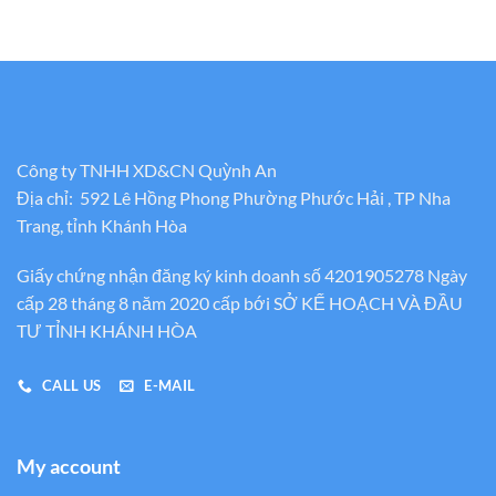
Công ty TNHH XD&CN Quỳnh An
Địa chỉ: 592 Lê Hồng Phong Phường Phước Hải , TP Nha
Trang, tỉnh Khánh Hòa
Giấy chứng nhận đăng ký kinh doanh số 4201905278 Ngày
cấp 28 tháng 8 năm 2020 cấp bới SỞ KẾ HOẠCH VÀ ĐẦU
TƯ TỈNH KHÁNH HÒA
CALL US
E-MAIL
My account