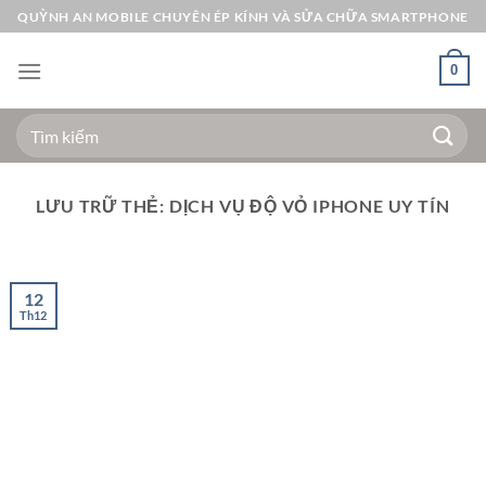
Bỏ
QUỲNH AN MOBILE CHUYÊN ÉP KÍNH VÀ SỬA CHỮA SMARTPHONE
qua
nội
0
dung
Tìm
kiếm:
LƯU TRỮ THẺ:
DỊCH VỤ ĐỘ VỎ IPHONE UY TÍN
12
Th12