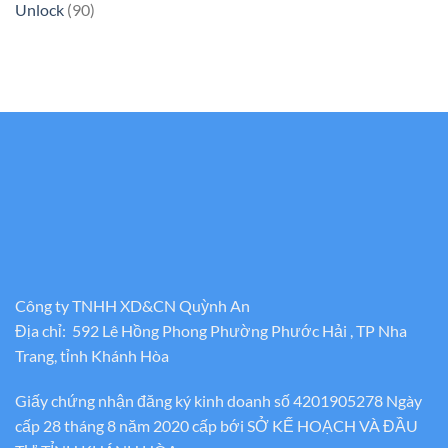
Unlock
(90)
Công ty TNHH XD&CN Quỳnh An
Địa chỉ: 592 Lê Hồng Phong Phường Phước Hải , TP Nha
Trang, tỉnh Khánh Hòa
Giấy chứng nhận đăng ký kinh doanh số 4201905278 Ngày
cấp 28 tháng 8 năm 2020 cấp bới SỞ KẾ HOẠCH VÀ ĐẦU