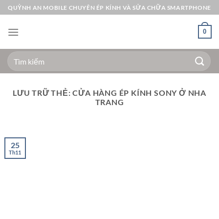
Bỏ
QUỲNH AN MOBILE CHUYÊN ÉP KÍNH VÀ SỬA CHỮA SMARTPHONE
qua
nội
0
dung
Tìm
kiếm:
LƯU TRỮ THẺ:
CỬA HÀNG ÉP KÍNH SONY Ở NHA
TRANG
25
Th11