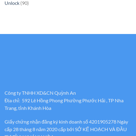
Unlock
(90)
Công ty TNHH XD&CN Quỳnh An
Địa chỉ: 592 Lê Hồng Phong Phường Phước Hải , TP Nha
Trang, tỉnh Khánh Hòa
Giấy chứng nhận đăng ký kinh doanh số 4201905278 Ngày
cấp 28 tháng 8 năm 2020 cấp bới SỞ KẾ HOẠCH VÀ ĐẦU