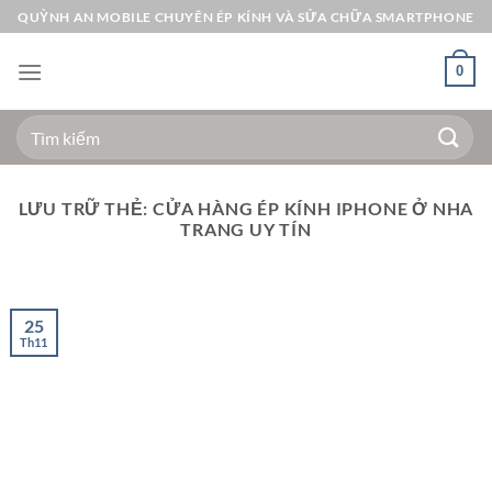
Bỏ
QUỲNH AN MOBILE CHUYÊN ÉP KÍNH VÀ SỬA CHỮA SMARTPHONE
qua
nội
0
dung
Tìm
kiếm:
LƯU TRỮ THẺ:
CỬA HÀNG ÉP KÍNH IPHONE Ở NHA
TRANG UY TÍN
25
Th11