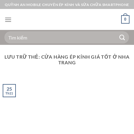
Bỏ
QUỲNH AN MOBILE CHUYÊN ÉP KÍNH VÀ SỬA CHỮA SMARTPHONE
qua
nội
0
dung
Tìm
kiếm:
LƯU TRỮ THẺ:
CỬA HÀNG ÉP KÍNH GIÁ TỐT Ở NHA
TRANG
25
Th11