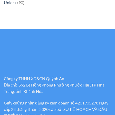
Unlock
(90)
Công ty TNHH XD&CN Quỳnh An
Địa chỉ: 592 Lê Hồng Phong Phường Phước Hải , TP Nha
Trang, tỉnh Khánh Hòa
Giấy chứng nhận đăng ký kinh doanh số 4201905278 Ngày
cấp 28 tháng 8 năm 2020 cấp bới SỞ KẾ HOẠCH VÀ ĐẦU