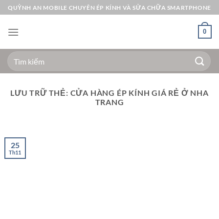
Bỏ
QUỲNH AN MOBILE CHUYÊN ÉP KÍNH VÀ SỬA CHỮA SMARTPHONE
qua
nội
0
dung
Tìm
kiếm:
LƯU TRỮ THẺ:
CỬA HÀNG ÉP KÍNH GIÁ RẺ Ở NHA
TRANG
25
Th11