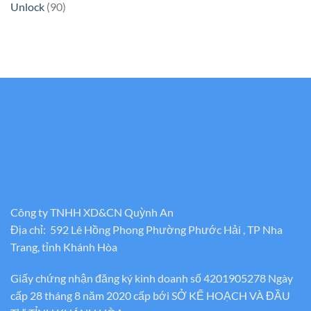
Unlock
(90)
Công ty TNHH XD&CN Quỳnh An
Địa chỉ: 592 Lê Hồng Phong Phường Phước Hải , TP Nha
Trang, tỉnh Khánh Hòa
Giấy chứng nhận đăng ký kinh doanh số 4201905278 Ngày
cấp 28 tháng 8 năm 2020 cấp bới SỞ KẾ HOẠCH VÀ ĐẦU