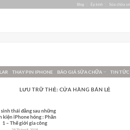
Blog
Ép kính
Sửa chữa s
LAR
THAY PIN IPHONE
BÁO GIÁ SỬA CHỮA
TIN TỨC
LƯU TRỮ THẺ:
CỬA HÀNG BÁN LẺ
 sinh thái đằng sau những
h kiện iPhone hỏng : Phần
1 – Thế giới gia công
29 Tháng 8, 2018