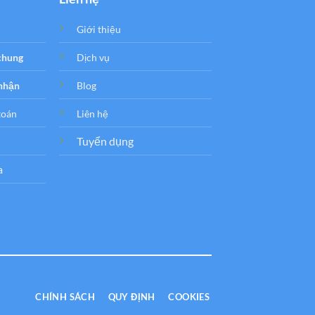
Giới thiệu
 chung
Dịch vụ
 nhận
Blog
toán
Liên hệ
Tuyển dụng
a
CHÍNH SÁCH
QUY ĐỊNH
COOKIES