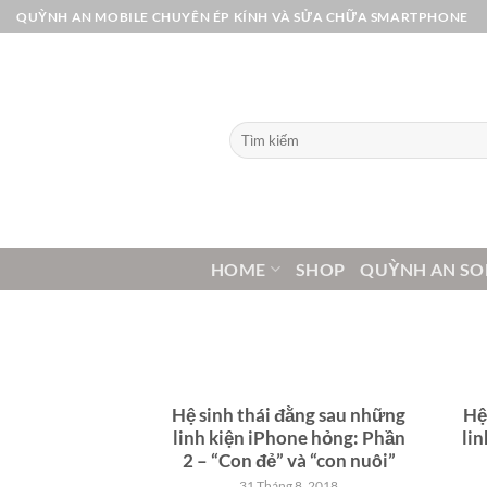
Bỏ
QUỲNH AN MOBILE CHUYÊN ÉP KÍNH VÀ SỬA CHỮA SMARTPHONE
qua
nội
dung
Tìm
kiếm:
HOME
SHOP
QUỲNH AN SO
Hệ sinh thái đằng sau những
Hệ
linh kiện iPhone hỏng: Phần
lin
2 – “Con đẻ” và “con nuôi”
31 Tháng 8, 2018