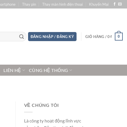
martphone
Thay pin
Thay màn hình điện thoại
Khuyến Mại
0
ĐĂNG NHẬP / ĐĂNG KÝ
GIỎ HÀNG /
0
₫
LIÊN HỆ
CÙNG HỆ THỐNG
VỀ CHÚNG TÔI
Là công ty hoạt động lĩnh vực