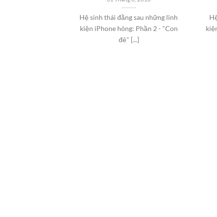
Hệ sinh thái đằng sau những linh
Hệ
kiện iPhone hỏng: Phần 2 - "Con
kiệ
đẻ" [...]