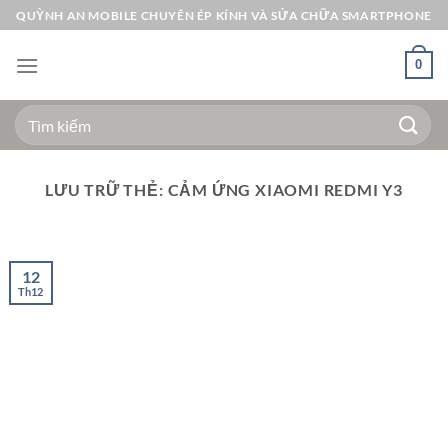
Bỏ
QUỲNH AN MOBILE CHUYÊN ÉP KÍNH VÀ SỬA CHỮA SMARTPHONE
qua
nội
0
dung
Tìm
kiếm:
LƯU TRỮ THẺ:
CẢM ỨNG XIAOMI REDMI Y3
12
Th12