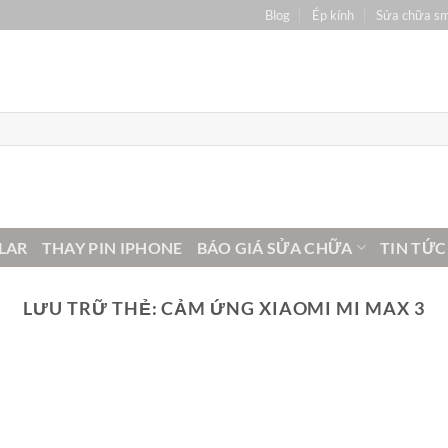
Blog
Ép kính
Sửa chữa s
LAR
THAY PIN IPHONE
BÁO GIÁ SỬA CHỮA
TIN TỨC
LƯU TRỮ THẺ:
CẢM ỨNG XIAOMI MI MAX 3