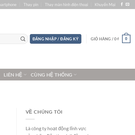
martphone
Thay pin
Thay màn hình điện thoại
Khuyến Mại
0
ĐĂNG NHẬP / ĐĂNG KÝ
GIỎ HÀNG /
0
₫
LIÊN HỆ
CÙNG HỆ THỐNG
VỀ CHÚNG TÔI
Là công ty hoạt động lĩnh vực