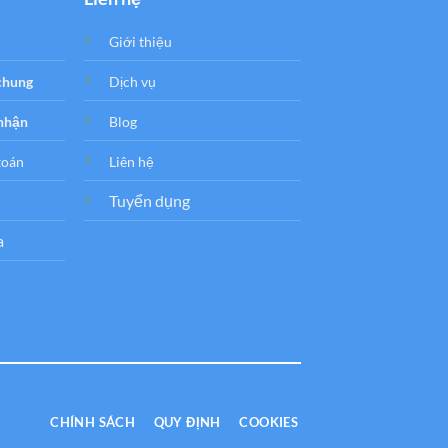
Giới thiệu
 chung
Dịch vụ
 nhận
Blog
toán
Liên hệ
Tuyển dụng
a
CHÍNH SÁCH
QUY ĐỊNH
COOKIES