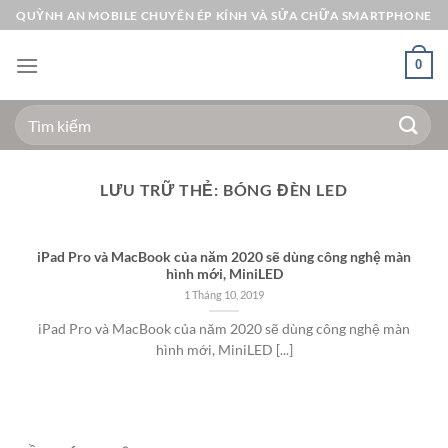
Bỏ
QUỲNH AN MOBILE CHUYÊN ÉP KÍNH VÀ SỬA CHỮA SMARTPHONE
qua
nội
0
dung
Tìm
kiếm:
LƯU TRỮ THẺ:
BÓNG ĐÈN LED
iPad Pro và MacBook của năm 2020 sẽ dùng công nghệ màn
hình mới, MiniLED
1 Tháng 10, 2019
iPad Pro và MacBook của năm 2020 sẽ dùng công nghệ màn
hình mới, MiniLED [...]