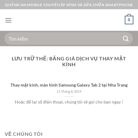
Bỏ
QUỲNH AN MOBILE CHUYÊN ÉP KÍNH VÀ SỬA CHỮA SMARTPHONE
qua
nội
0
dung
Tìm
kiếm:
LƯU TRỮ THẺ:
BẢNG GIÁ DỊCH VỤ THAY MẶT
KÍNH
Thay mặt kính, màn hình Samsung Galaxy Tab 2 tại Nha Trang
11 Tháng 8, 2019
Hoặc để lại số điện thoại, chúng tôi sẽ gọi cho bạn ngay !
VỀ CHÚNG TÔI